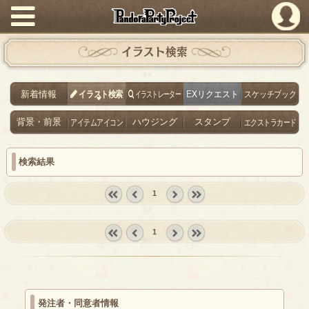
PandoraPartyProject
イラスト検索
新着情報
イラスト検索
イラストレーター
EXリクエスト
スケッチブック
背景・前景
アイテムアイコン
ハウジング
スタンプ
エクストラカード
検索結果
1
« first
‹
next ›
last »
prev
1
« first
‹
next ›
last »
prev
発注者・同意者情報