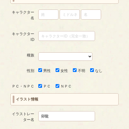
キャラクター
名
キャラクター
ID
種族
性別
男性
女性
不明
なし
ＰＣ・ＮＰＣ
ＰＣ
ＮＰＣ
イラスト情報
イラストレー
ター名