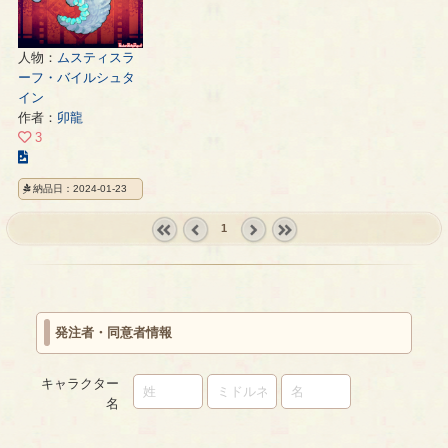
人物：
ムスティスラ
ーフ・バイルシュタ
イン
作者：
卯龍
3
こ
の
納品日：2024-01-23
イ
ラ
1
ス
« first
‹
next ›
last »
ト
prev
の
ペ
ー
発注者・同意者情報
ジ
キャラクター
名