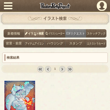
PandoraPartyProject
イラスト検索
新着情報
イラスト検索
イラストレーター
EXリクエスト
スケッチブック
背景・前景
アイテムアイコン
ハウジング
スタンプ
エクストラカード
検索結果
1
« first
‹
next ›
last »
prev