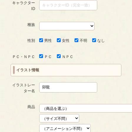
キャラクター
ID
種族
性別
男性
女性
不明
なし
ＰＣ・ＮＰＣ
ＰＣ
ＮＰＣ
イラスト情報
イラストレー
ター名
商品