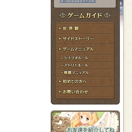
※ ID/パスワードを忘れた方
ア
ワ
ド
ー
レ
ド
ゲームガイド
ス
世界観
サイドストーリー
ゲームマニュアル
シナリオルール
アトリエルール
戦闘マニュアル
初めての方へ
お問い合わせ