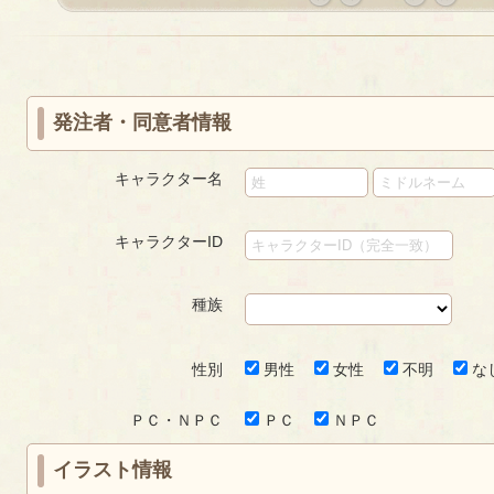
«
‹
next
last
first
prev
›
»
発注者・同意者情報
キャラクター名
キャラクターID
種族
性別
男性
女性
不明
な
ＰＣ・ＮＰＣ
ＰＣ
ＮＰＣ
イラスト情報