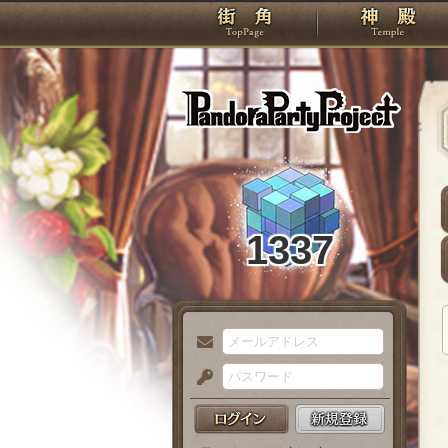
TOP
Pando
1337
メ
ー
パ
ル
ス