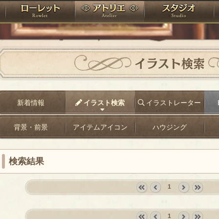
神殿
ローレット
アトリエ
raPartyProject
イラスト検索
新着情報
イラスト検索
イラストレーター
背景・前景
アイテムアイコン
ハウジング
検索結果
1
«
‹
next
last
first
prev
›
»
1