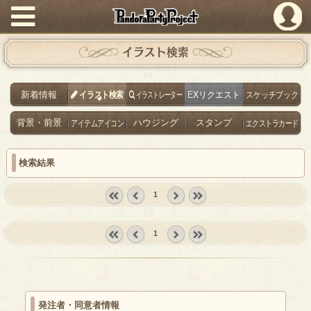
PandoraPartyProject
イラスト検索
新着情報
イラスト検索
イラストレーター
EXリクエスト
スケッチブック
背景・前景
アイテムアイコン
ハウジング
スタンプ
エクストラカード
検索結果
1
« first
‹
next ›
last »
prev
1
« first
‹
next ›
last »
prev
発注者・同意者情報