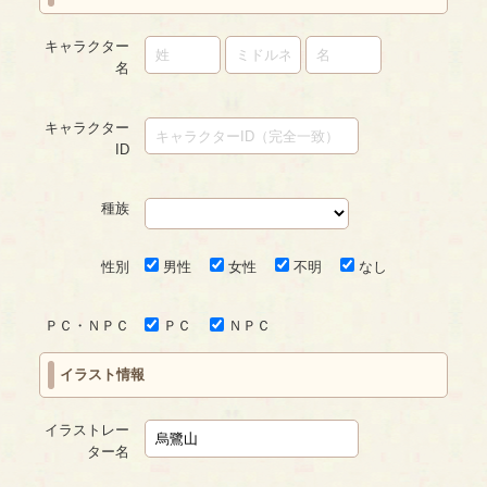
キャラクター
名
キャラクター
ID
種族
性別
男性
女性
不明
なし
ＰＣ・ＮＰＣ
ＰＣ
ＮＰＣ
イラスト情報
イラストレー
ター名