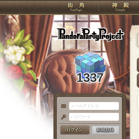
TOP
Pando
1337
メ
ー
パ
ル
ス