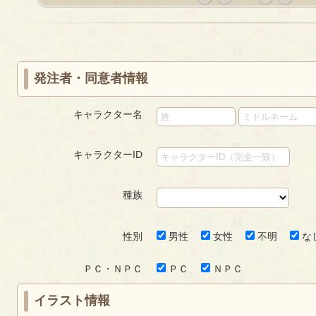
«
‹
next
last
first
prev
›
»
発注者・同意者情報
キャラクター名
キャラクターID
種族
性別
男性
女性
不明
な
ＰＣ・ＮＰＣ
ＰＣ
ＮＰＣ
イラスト情報