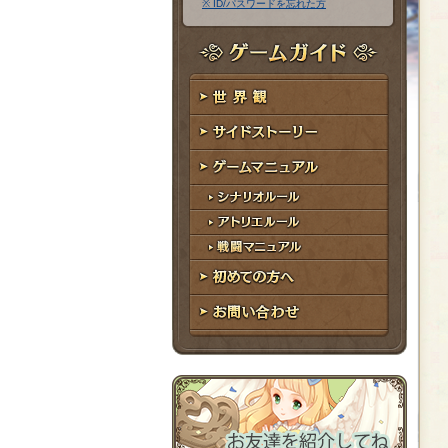
※ ID/パスワードを忘れた方
ア
ワ
ド
ー
レ
ド
ゲームガイド
ス
世界観
サイドストーリー
ゲームマニュアル
シナリオルール
アトリエルール
戦闘マニュアル
初めての方へ
お問い合わせ