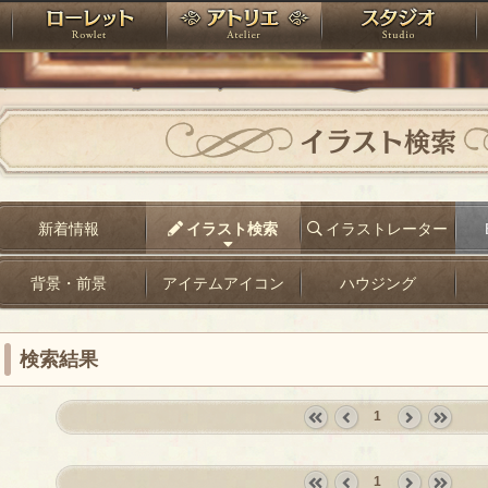
神殿
ローレット
アトリエ
raPartyProject
イラスト検索
新着情報
イラスト検索
イラストレーター
背景・前景
アイテムアイコン
ハウジング
検索結果
1
«
‹
next
last
first
prev
›
»
1