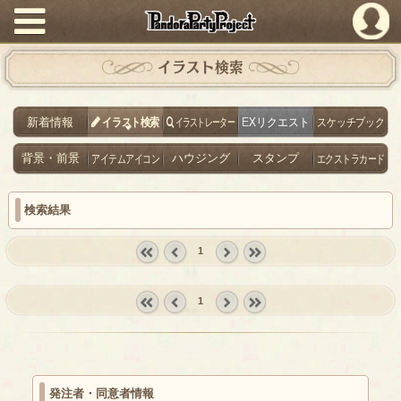
PandoraPartyProject
イラスト検索
新着情報
イラスト検索
イラストレーター
EXリクエスト
スケッチブック
背景・前景
アイテムアイコン
ハウジング
スタンプ
エクストラカード
検索結果
1
« first
‹
next ›
last »
prev
1
« first
‹
next ›
last »
prev
発注者・同意者情報