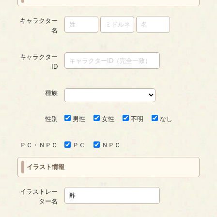
キャラクター
名
キャラクター
ID
種族
性別
男性
女性
不明
なし
ＰＣ・ＮＰＣ
ＰＣ
ＮＰＣ
イラスト情報
イラストレー
ター名