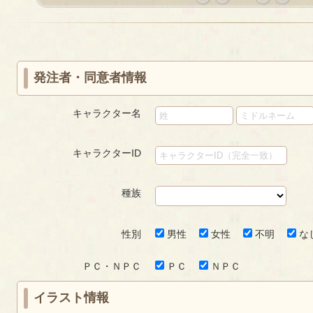
«
‹
next
last
first
prev
›
»
発注者・同意者情報
キャラクター名
キャラクターID
種族
性別
男性
女性
不明
な
ＰＣ・ＮＰＣ
ＰＣ
ＮＰＣ
イラスト情報