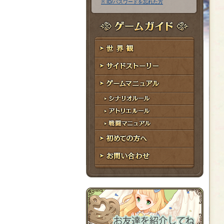
※ ID/パスワードを忘れた方
ア
ワ
ド
ー
レ
ド
ゲームガイド
ス
世界観
サイドストーリー
ゲームマニュアル
シナリオルール
アトリエルール
戦闘マニュアル
初めての方へ
お問い合わせ