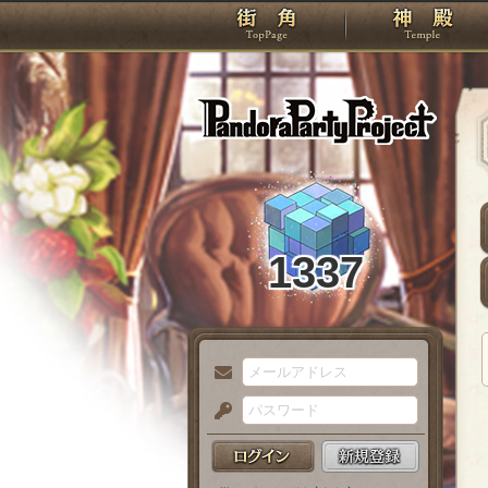
TOP
Pando
1337
メ
ー
パ
ル
ス