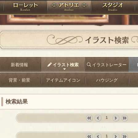
神殿
ローレット
アトリエ
raPartyProject
イラスト検索
新着情報
イラスト検索
イラストレーター
背景・前景
アイテムアイコン
ハウジング
検索結果
1
«
‹
next
last
first
prev
›
»
1