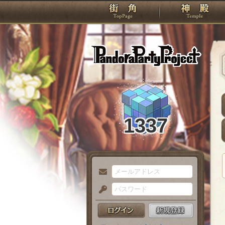
TOP
Pando
1337
メ
ー
パ
ル
ス