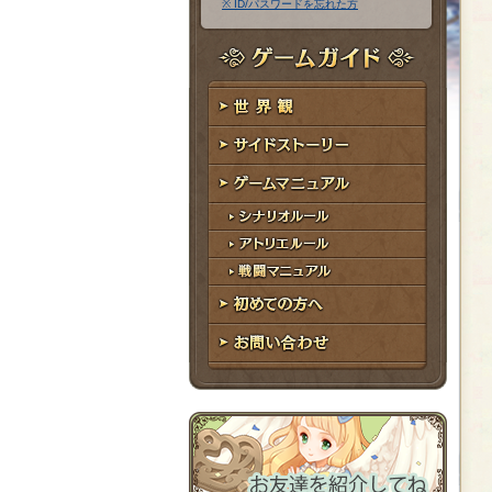
※ ID/パスワードを忘れた方
ア
ワ
ド
ー
レ
ド
ゲームガイド
ス
世界観
サイドストーリー
ゲームマニュアル
シナリオルール
アトリエルール
戦闘マニュアル
初めての方へ
お問い合わせ