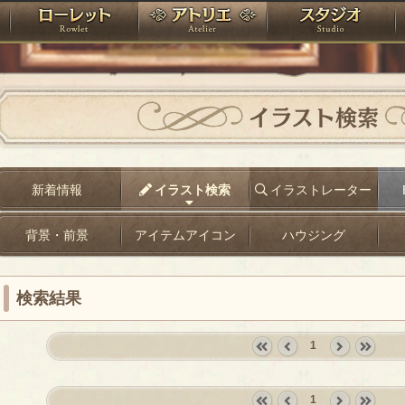
神殿
ローレット
アトリエ
raPartyProject
イラスト検索
新着情報
イラスト検索
イラストレーター
背景・前景
アイテムアイコン
ハウジング
検索結果
1
«
‹
next
last
first
prev
›
»
1