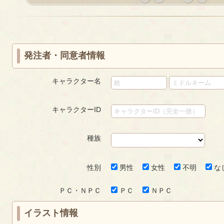
«
‹
next
last
first
prev
›
»
発注者・同意者情報
キャラクター名
キャラクターID
種族
性別
男性
女性
不明
な
ＰＣ・ＮＰＣ
ＰＣ
ＮＰＣ
イラスト情報