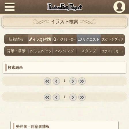
PandoraPartyProject
イラスト検索
新着情報
イラスト検索
イラストレーター
EXリクエスト
スケッチブック
背景・前景
アイテムアイコン
ハウジング
スタンプ
エクストラカード
検索結果
1
« first
‹
next ›
last »
prev
1
« first
‹
next ›
last »
prev
発注者・同意者情報