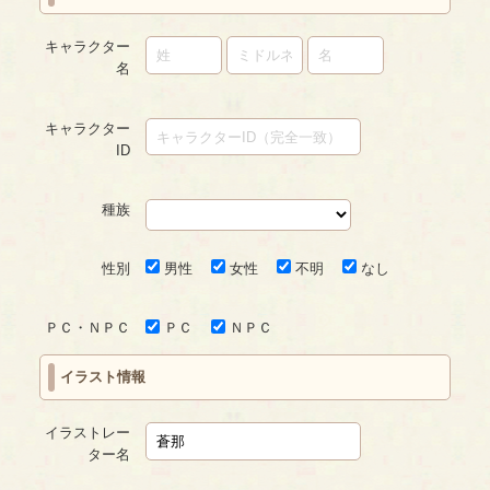
キャラクター
名
キャラクター
ID
種族
性別
男性
女性
不明
なし
ＰＣ・ＮＰＣ
ＰＣ
ＮＰＣ
イラスト情報
イラストレー
ター名