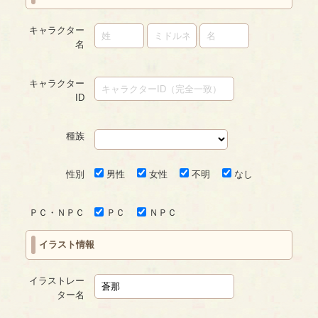
キャラクター
名
キャラクター
ID
種族
性別
男性
女性
不明
なし
ＰＣ・ＮＰＣ
ＰＣ
ＮＰＣ
イラスト情報
イラストレー
ター名