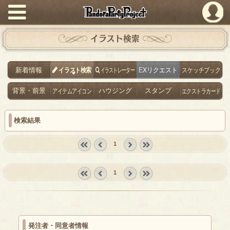
PandoraPartyProject
イラスト検索
新着情報
イラスト検索
イラストレーター
EXリクエスト
スケッチブック
背景・前景
アイテムアイコン
ハウジング
スタンプ
エクストラカード
検索結果
1
« first
‹
next ›
last »
prev
1
« first
‹
next ›
last »
prev
発注者・同意者情報