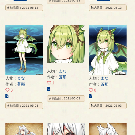
納品日：2021-05-13
イ
の
の
納品日：2021-05-13
納品日：2021-05-13
ラ
イ
イ
ス
ラ
ラ
ト
ス
ス
の
ト
ト
ペ
の
の
ー
ペ
ペ
ジ
ー
ー
ジ
ジ
人物：
まな
作者：
蒼那
人物：
まな
人物：
まな
1
作者：
蒼那
作者：
蒼那
こ
3
0
の
こ
こ
納品日：2021-05-03
イ
の
の
納品日：2021-05-03
納品日：2021-05-03
ラ
イ
イ
ス
ラ
ラ
ト
ス
ス
の
ト
ト
ペ
の
の