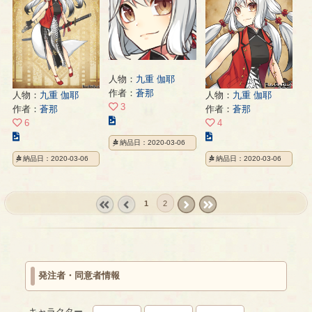
ー
ペ
ペ
ジ
ー
ー
ジ
ジ
人物：
九重 伽耶
作者：
蒼那
人物：
九重 伽耶
人物：
九重 伽耶
3
作者：
蒼那
作者：
蒼那
こ
6
4
の
こ
こ
納品日：2020-03-06
イ
の
の
納品日：2020-03-06
納品日：2020-03-06
ラ
イ
イ
ス
ラ
ラ
ト
ス
ス
の
1
2
ト
ト
ペ
の
の
« first
‹
next ›
last »
ー
ペ
ペ
prev
ジ
ー
ー
ジ
ジ
発注者・同意者情報
キャラクター