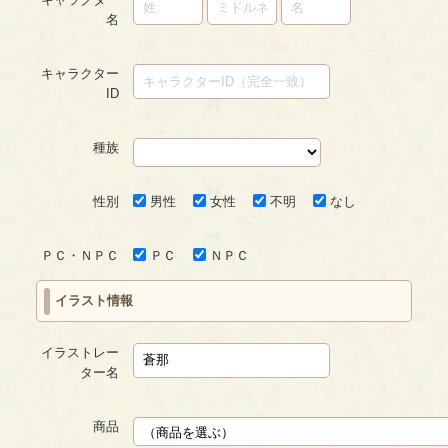
名
キャラクター
ID
種族
性別
男性
女性
不明
なし
ＰＣ・ＮＰＣ
ＰＣ
ＮＰＣ
イラスト情報
イラストレー
ター名
商品