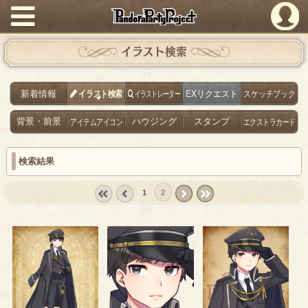
PandoraPartyProject
イラスト検索
新着情報
イラスト検索
イラストレーター
EXリクエスト
スケッチブック
背景・前景
アイテムアイコン
ハウジング
スタンプ
エクストラカード
検索結果
1
2
« first
‹
next ›
last »
prev