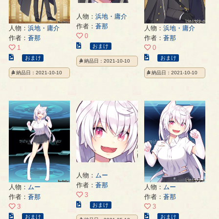
人物：
浜地・庸介
作者：
蒼那
人物：
浜地・庸介
人物：
浜地・庸介
0
作者：
蒼那
作者：
蒼那
こ
おまけ
1
0
の
こ
こ
おまけ
おまけ
納品日：2021-10-10
イ
の
の
納品日：2021-10-10
納品日：2021-10-10
ラ
イ
イ
ス
ラ
ラ
ト
ス
ス
の
ト
ト
ペ
の
の
ー
ペ
ペ
ジ
ー
ー
ジ
ジ
人物：
ムー
作者：
蒼那
人物：
ムー
人物：
ムー
3
作者：
蒼那
作者：
蒼那
こ
おまけ
3
3
の
こ
こ
おまけ
おまけ