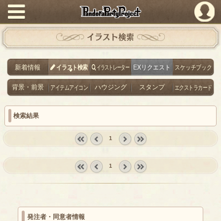
PandoraPartyProject
イラスト検索
新着情報
イラスト検索
イラストレーター
EXリクエスト
スケッチブック
背景・前景
アイテムアイコン
ハウジング
スタンプ
エクストラカード
検索結果
1
« first
‹
next ›
last »
prev
1
« first
‹
next ›
last »
prev
発注者・同意者情報