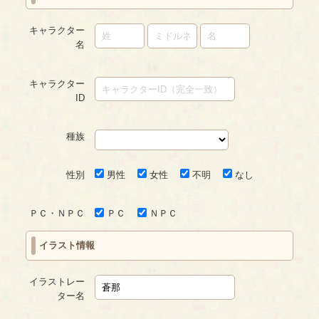
キャラクター
名
キャラクター
ID
種族
性別
男性
女性
不明
なし
ＰＣ・ＮＰＣ
ＰＣ
ＮＰＣ
イラスト情報
イラストレー
ター名