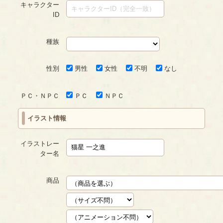
キャラクター
ID
種族
性別
男性
女性
不明
なし
ＰＣ・ＮＰＣ
ＰＣ
ＮＰＣ
イラスト情報
イラストレー
ター名
商品