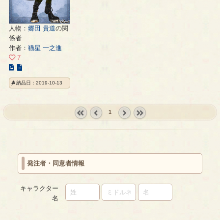
人物：
郷田 貴道
の関
係者
作者：
猫星 一之進
7
こ
の
納品日：2019-10-13
イ
ラ
ス
1
ト
« first
‹
next ›
last »
の
prev
ペ
ー
ジ
発注者・同意者情報
キャラクター
名