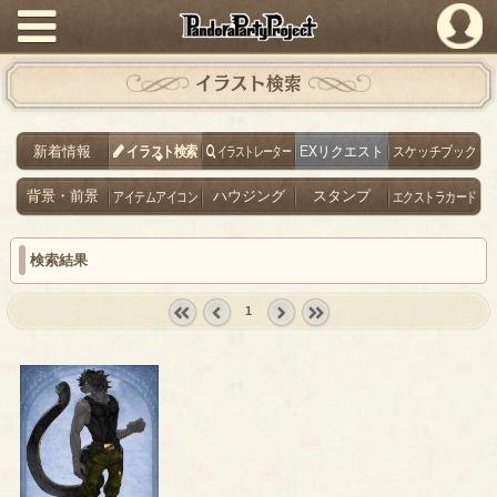
PandoraPartyProject
イラスト検索
新着情報
イラスト検索
イラストレーター
EXリクエスト
スケッチブック
背景・前景
アイテムアイコン
ハウジング
スタンプ
エクストラカード
検索結果
1
« first
‹
next ›
last »
prev