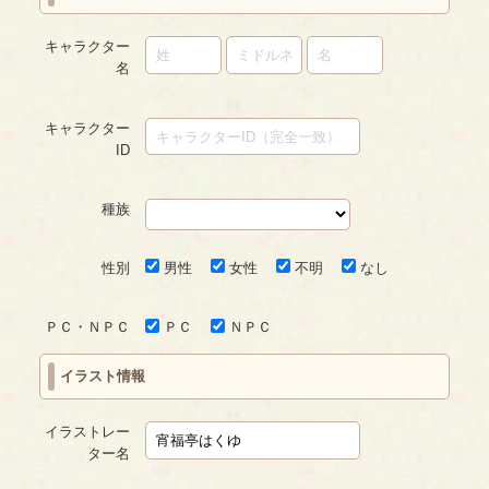
キャラクター
名
キャラクター
ID
種族
性別
男性
女性
不明
なし
ＰＣ・ＮＰＣ
ＰＣ
ＮＰＣ
イラスト情報
イラストレー
ター名