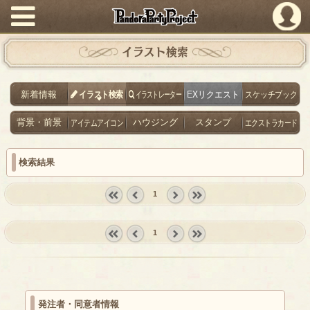
PandoraPartyProject
イラスト検索
新着情報
イラスト検索
イラストレーター
EXリクエスト
スケッチブック
背景・前景
アイテムアイコン
ハウジング
スタンプ
エクストラカード
検索結果
1
« first
‹
next ›
last »
prev
1
« first
‹
next ›
last »
prev
発注者・同意者情報