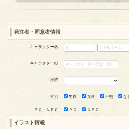
«
‹
next
last
first
prev
›
»
発注者・同意者情報
キャラクター名
キャラクターID
種族
性別
男性
女性
不明
な
ＰＣ・ＮＰＣ
ＰＣ
ＮＰＣ
イラスト情報