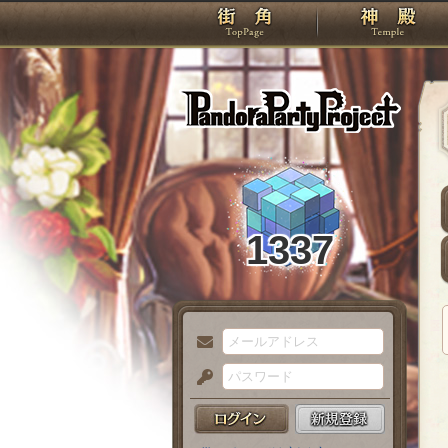
TOP
Pando
1337
メ
ー
パ
ル
ス