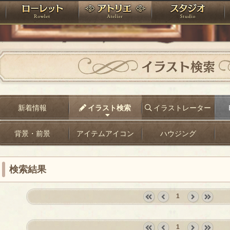
神殿
ローレット
アトリエ
raPartyProject
イラスト検索
新着情報
イラスト検索
イラストレーター
背景・前景
アイテムアイコン
ハウジング
検索結果
1
«
‹
next
last
first
prev
›
»
1