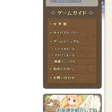
※ ID/パスワードを忘れた方
ア
ワ
ド
ー
レ
ド
ゲームガイド
ス
世界観
サイドストーリー
ゲームマニュアル
シナリオルール
アトリエルール
戦闘マニュアル
初めての方へ
お問い合わせ