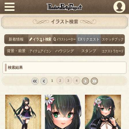
PandoraPartyProject
イラスト検索
新着情報
イラスト検索
イラストレーター
EXリクエスト
スケッチブック
背景・前景
アイテムアイコン
ハウジング
スタンプ
エクストラカード
検索結果
1
2
3
4
« first
‹
next ›
last »
prev