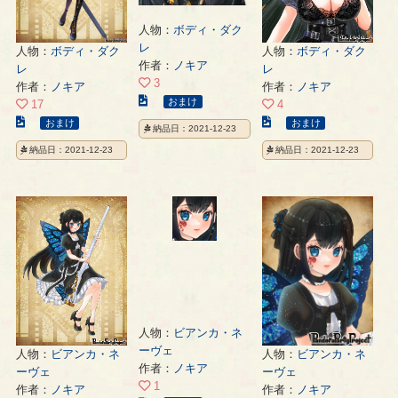
人物：
ボディ・ダク
レ
人物：
ボディ・ダク
人物：
ボディ・ダク
作者：
ノキア
レ
レ
3
作者：
ノキア
作者：
ノキア
こ
おまけ
17
4
の
こ
こ
おまけ
おまけ
納品日：2021-12-23
イ
の
の
納品日：2021-12-23
納品日：2021-12-23
ラ
イ
イ
ス
ラ
ラ
ト
ス
ス
の
ト
ト
ペ
の
の
ー
ペ
ペ
ジ
ー
ー
ジ
ジ
人物：
ビアンカ・ネ
ーヴェ
人物：
ビアンカ・ネ
人物：
ビアンカ・ネ
作者：
ノキア
ーヴェ
ーヴェ
1
作者：
ノキア
作者：
ノキア