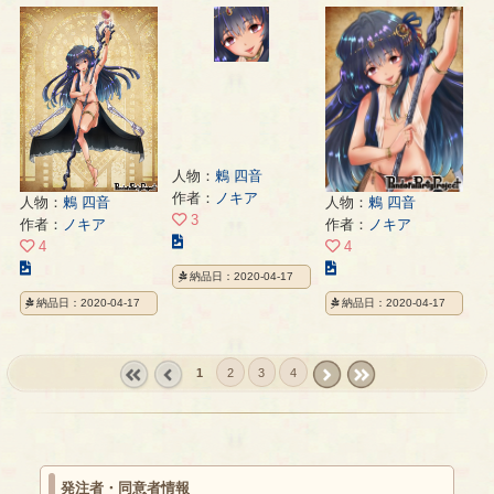
ラ
ラ
ト
ス
ス
の
ト
ト
ペ
の
の
ー
ペ
ペ
ジ
ー
ー
ジ
ジ
人物：
鶫 四音
作者：
ノキア
人物：
鶫 四音
人物：
鶫 四音
3
作者：
ノキア
作者：
ノキア
こ
4
4
の
こ
こ
納品日：2020-04-17
イ
の
の
納品日：2020-04-17
納品日：2020-04-17
ラ
イ
イ
ス
ラ
ラ
ト
ス
ス
の
1
2
3
4
ト
ト
ペ
の
の
« first
‹
next ›
last »
ー
ペ
ペ
prev
ジ
ー
ー
ジ
ジ
発注者・同意者情報