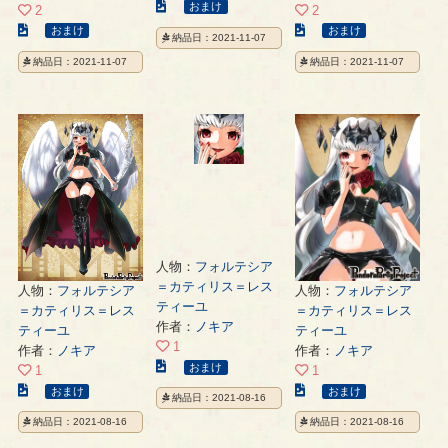
こ
おまけ
2
2
の
こ
こ
おまけ
おまけ
納品日：2021-11-07
イ
の
の
納品日：2021-11-07
納品日：2021-11-07
ラ
イ
イ
ス
ラ
ラ
ト
ス
ス
の
ト
ト
ペ
の
の
ー
ペ
ペ
ジ
ー
ー
ジ
ジ
人物：
フォルテシア
＝カティリス＝レス
人物：
フォルテシア
人物：
フォルテシア
ティーユ
＝カティリス＝レス
＝カティリス＝レス
作者：
ノキア
ティーユ
ティーユ
1
作者：
ノキア
作者：
ノキア
こ
おまけ
1
1
の
こ
こ
おまけ
おまけ
納品日：2021-08-16
イ
の
の
納品日：2021-08-16
納品日：2021-08-16
ラ
イ
イ
ス