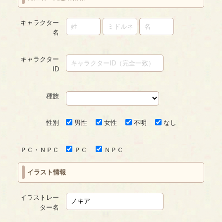
キャラクター
名
キャラクター
ID
種族
性別
男性
女性
不明
なし
ＰＣ・ＮＰＣ
ＰＣ
ＮＰＣ
イラスト情報
イラストレー
ター名