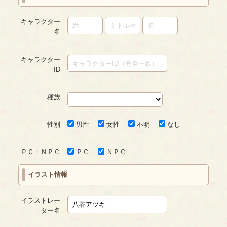
キャラクター
名
キャラクター
ID
種族
性別
男性
女性
不明
なし
ＰＣ・ＮＰＣ
ＰＣ
ＮＰＣ
イラスト情報
イラストレー
ター名