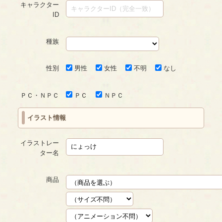
キャラクター
ID
種族
性別
男性
女性
不明
なし
ＰＣ・ＮＰＣ
ＰＣ
ＮＰＣ
イラスト情報
イラストレー
ター名
商品