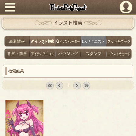
PandoraPartyProject
イラスト検索
新着情報
イラスト検索
イラストレーター
EXリクエスト
スケッチブック
背景・前景
アイテムアイコン
ハウジング
スタンプ
エクストラカード
検索結果
1
« first
‹
next ›
last »
prev