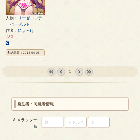
人物：
リーゼロッテ
＝バーゼルト
作者：
にょっけ
3
こ
の
納品日：2018-04-08
イ
ラ
ス
1
ト
« first
‹
next ›
last »
の
prev
ペ
ー
ジ
発注者・同意者情報
キャラクター
名