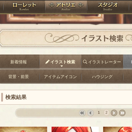
神殿
ローレット
アトリエ
raPartyProject
イラスト検索
新着情報
イラスト検索
イラストレーター
背景・前景
アイテムアイコン
ハウジング
検索結果
1
2
«
‹
next
last
first
prev
›
»