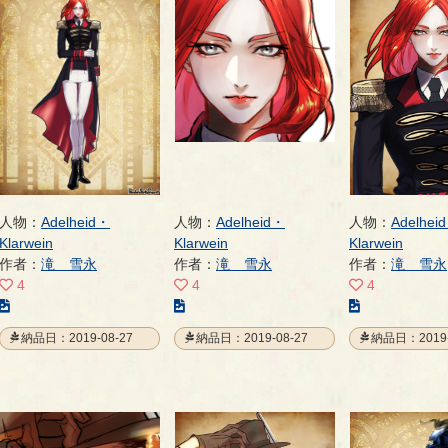
人物：
Adelheid・
人物：
Adelheid・
人物：
Adelhei
Klarwein
Klarwein
Klarwein
作者：
滝 雪永
作者：
滝 雪永
作者：
滝 雪永
4
4
4
こ
こ
こ
の
の
の
納品日：2019-08-27
納品日：2019-08-27
納品日：2019-
イ
イ
イ
ラ
ラ
ラ
ス
ス
ス
ト
ト
ト
の
の
の