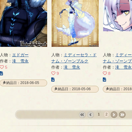
ー
ー
ジ
ジ
ジ
人物：
エドガー
人物：
ミディーセラ・ド
人物：
ミディー
作者：
滝 雪永
ナム・ゾーンブルク
ナム・ゾーンブ
5
作者：
滝 雪永
作者：
滝 雪永
こ
9
8
の
こ
こ
納品日：2018-06-05
イ
の
の
納品日：2018-05-06
納品日：2018-
ラ
イ
イ
ス
ラ
ラ
ト
ス
ス
の
ト
ト
1
2
ペ
の
の
«
‹
next
last
ー
ペ
ペ
first
prev
›
»
ジ
ー
ー