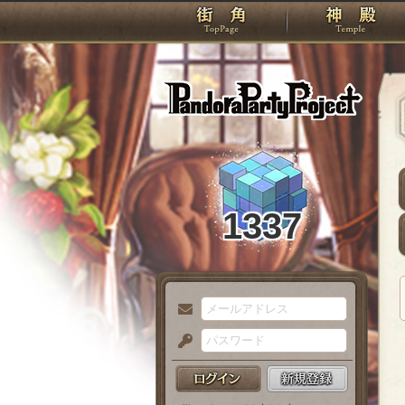
TOP
Pando
1337
メ
ー
パ
ル
ス