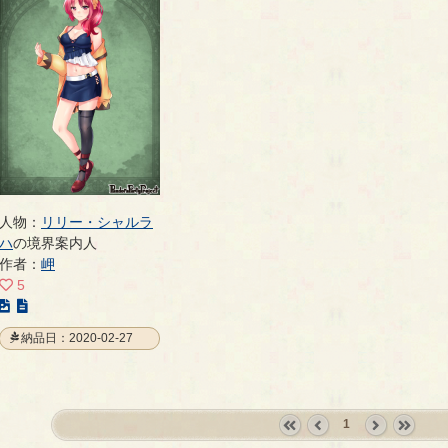
人物：
リリー・シャルラ
ハ
の境界案内人
作者：
岬
5
こ
の
納品日：2020-02-27
イ
ラ
ス
ト
1
の