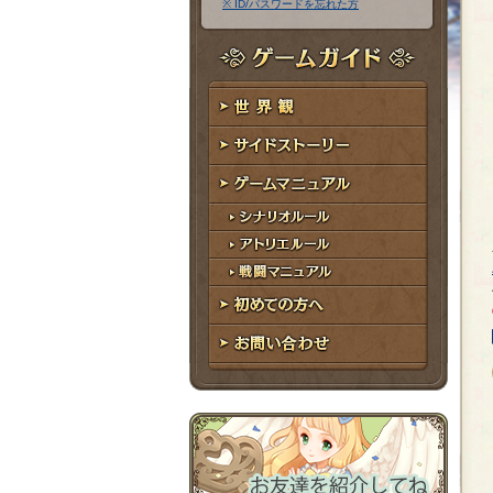
※ ID/パスワードを忘れた方
ア
ワ
ド
ー
レ
ド
ゲームガイド
ス
世界観
サイドストーリー
ゲームマニュアル
シナリオルール
アトリエルール
戦闘マニュアル
初めての方へ
お問い合わせ