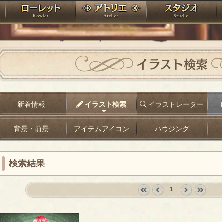
神殿
ローレット
アトリエ
raPartyProject
イラスト検索
新着情報
イラスト検索
イラストレーター
背景・前景
アイテムアイコン
ハウジング
検索結果
1
«
‹
next
last
first
prev
›
»