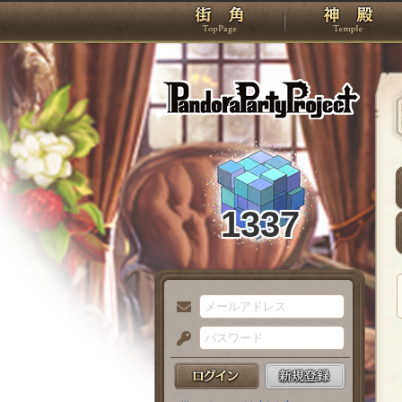
TOP
Pando
1337
メ
ー
パ
ル
ス