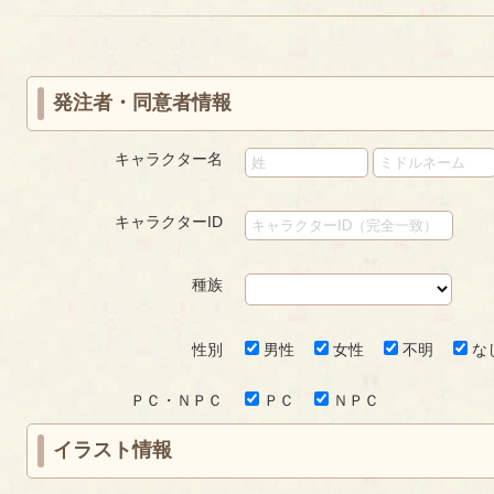
«
‹
next
last
ペ
first
prev
›
»
ー
ジ
発注者・同意者情報
キャラクター名
キャラクターID
種族
性別
男性
女性
不明
な
ＰＣ・ＮＰＣ
ＰＣ
ＮＰＣ
イラスト情報