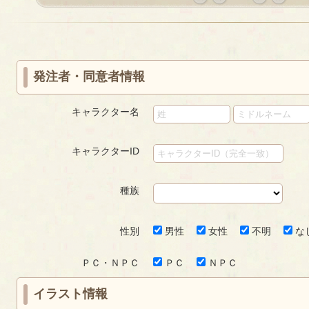
«
‹
next
last
first
prev
›
»
発注者・同意者情報
キャラクター名
キャラクターID
種族
性別
男性
女性
不明
な
ＰＣ・ＮＰＣ
ＰＣ
ＮＰＣ
イラスト情報