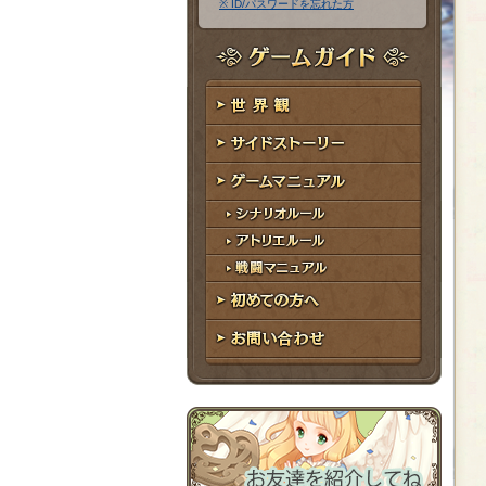
※ ID/パスワードを忘れた方
ア
ワ
ド
ー
レ
ド
ゲームガイド
ス
世界観
サイドストーリー
ゲームマニュアル
シナリオルール
アトリエルール
戦闘マニュアル
初めての方へ
お問い合わせ