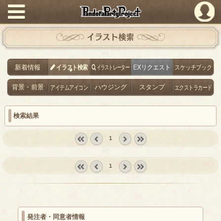
PandoraPartyProject
イラスト検索
新着情報
イラスト検索
イラストレーター
EXリクエスト
スケッチブック
背景・前景
アイテムアイコン
ハウジング
スタンプ
エクストラカード
検索結果
1
« first
‹
next ›
last »
prev
1
« first
‹
next ›
last »
prev
発注者・同意者情報