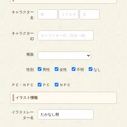
キャラクター
名
キャラクター
ID
種族
性別
男性
女性
不明
なし
ＰＣ・ＮＰＣ
ＰＣ
ＮＰＣ
イラスト情報
イラストレー
ター名