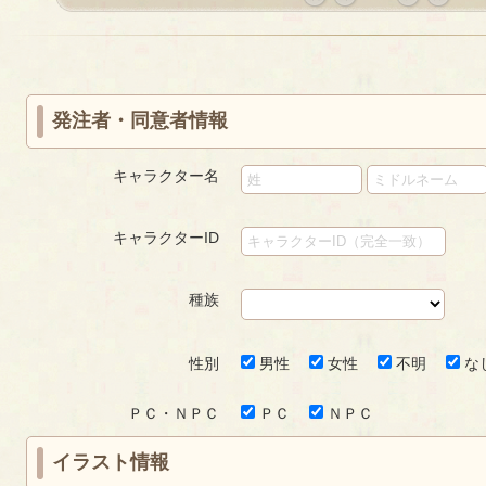
«
‹
next
last
first
prev
›
»
発注者・同意者情報
キャラクター名
キャラクターID
種族
性別
男性
女性
不明
な
ＰＣ・ＮＰＣ
ＰＣ
ＮＰＣ
イラスト情報