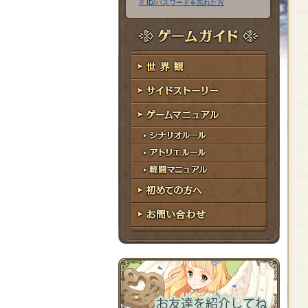
※ ID/パスワードを忘れた方
ア
ワ
ド
ー
レ
ド
ゲームガイド
ス
世界観
サイドストーリー
ゲームマニュアル
シナリオルール
アトリエルール
戦闘マニュアル
初めての方へ
お問い合わせ