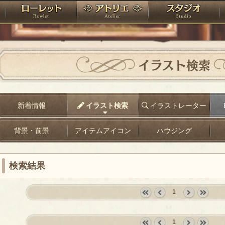
神殿
ローレット
アトリエ
raPartyProject
イラスト検索
新着情報
イラスト検索
イラストレーター
背景・前景
アイテムアイコン
ハウジング
検索結果
1
«
‹
next
last
first
prev
›
»
1