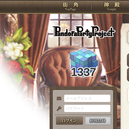
TOP
Pando
1337
メ
ー
パ
ル
ス