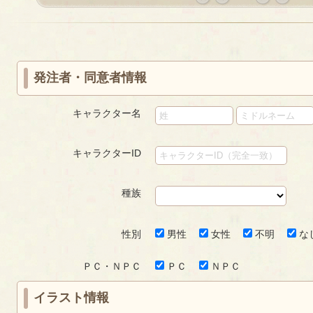
«
‹
next
last
first
prev
›
»
発注者・同意者情報
キャラクター名
キャラクターID
種族
性別
男性
女性
不明
な
ＰＣ・ＮＰＣ
ＰＣ
ＮＰＣ
イラスト情報