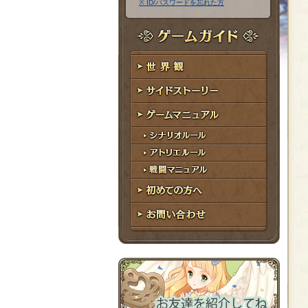
※ ID/パスワードを忘れた方
ア
ワ
ド
ー
レ
ド
ゲームガイド
ス
世界観
サイドストーリー
ゲームマニュアル
シナリオルール
アトリエルール
戦闘マニュアル
初めての方へ
お問い合わせ