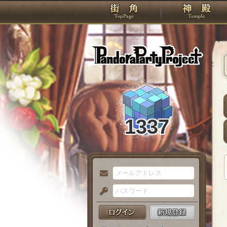
TOP
Pando
1337
メ
ー
パ
ル
ス