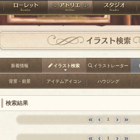
神殿
ローレット
アトリエ
raPartyProject
イラスト検索
新着情報
イラスト検索
イラストレーター
背景・前景
アイテムアイコン
ハウジング
検索結果
1
«
‹
next
last
first
prev
›
»
1