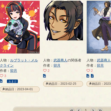
人物：
ルブラット・メル
人物：
武器商人
の関係者
人物：
武器商人
クライン
作者：
卯月
作者：
卯月
作者：
卯月
2
2
こ
こ
3
こ
の
の
おまけ
納品日：2023-02-25
納品日：2023-
の
イ
イ
納品日：2023-04-01
イ
ラ
ラ
ラ
ス
ス
ス
ト
ト
ト
の
の
1