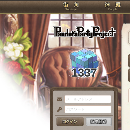
TOP
Pando
1337
メ
ー
パ
ル
ス