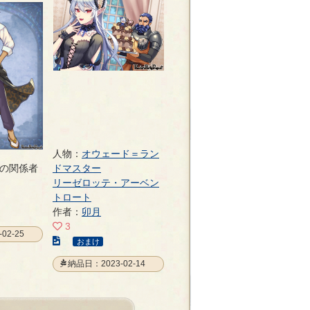
人物：
オウェード＝ラン
の関係者
ドマスター
リーゼロッテ・アーベン
トロート
作者：
卯月
3
02-25
こ
おまけ
の
納品日：2023-02-14
イ
ラ
ス