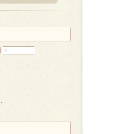
ト
の
ペ
ー
ジ
し