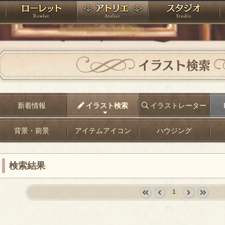
神殿
ローレット
アトリエ
raPartyProject
イラスト検索
新着情報
イラスト検索
イラストレーター
背景・前景
アイテムアイコン
ハウジング
検索結果
1
«
‹
next
last
first
prev
›
»