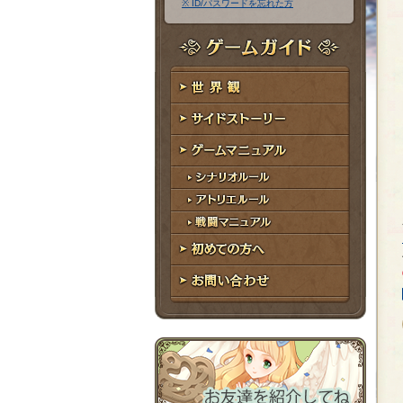
※ ID/パスワードを忘れた方
ア
ワ
ド
ー
レ
ド
ゲームガイド
ス
世界観
サイドストーリー
ゲームマニュアル
シナリオルール
アトリエルール
戦闘マニュアル
初めての方へ
お問い合わせ