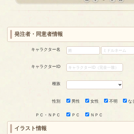
の
ペ
ペ
«
‹
next
last
ペ
ー
ー
first
prev
›
»
ー
ジ
ジ
ジ
発注者・同意者情報
キャラクター名
キャラクターID
種族
性別
男性
女性
不明
な
ＰＣ・ＮＰＣ
ＰＣ
ＮＰＣ
イラスト情報