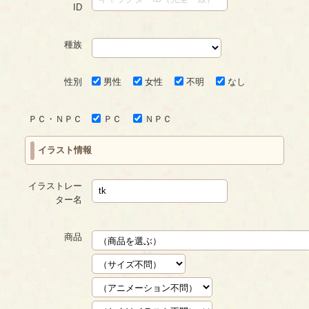
ID
種族
性別
男性
女性
不明
なし
ＰＣ・ＮＰＣ
ＰＣ
ＮＰＣ
イラスト情報
イラストレー
ター名
商品