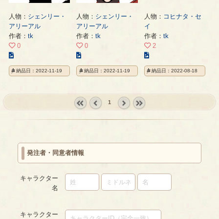
人物：
シェンリー・
人物：
シェンリー・
人物：
コヒナタ・セ
アリーアル
アリーアル
イ
作者：
tk
作者：
tk
作者：
tk
0
0
2
こ
こ
こ
の
の
の
納品日：2022-11-19
納品日：2022-11-19
納品日：2022-08-18
イ
イ
イ
ラ
ラ
ラ
ス
ス
ス
1
ト
ト
ト
の
の
の
« first
‹
next ›
last »
ペ
ペ
ペ
prev
ー
ー
ー
ジ
ジ
ジ
発注者・同意者情報
キャラクター
名
キャラクター