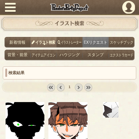
PandoraPartyProject
イラスト検索
新着情報
イラスト検索
イラストレーター
EXリクエスト
スケッチブック
背景・前景
アイテムアイコン
ハウジング
スタンプ
エクストラカード
検索結果
1
« first
‹
next ›
last »
prev