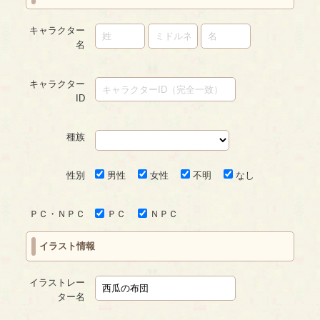
キャラクター
名
キャラクター
ID
種族
性別
男性
女性
不明
なし
ＰＣ・ＮＰＣ
ＰＣ
ＮＰＣ
イラスト情報
イラストレー
ター名