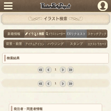
PandoraPartyProject
イラスト検索
新着情報
イラスト検索
イラストレーター
EXリクエスト
スケッチブック
背景・前景
アイテムアイコン
ハウジング
スタンプ
エクストラカード
検索結果
1
« first
‹
next ›
last »
prev
1
« first
‹
next ›
last »
prev
発注者・同意者情報