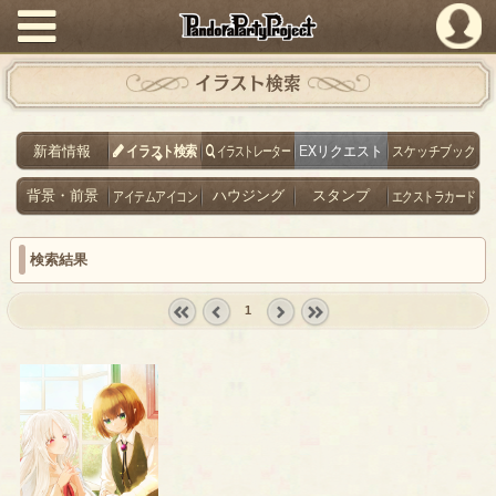
PandoraPartyProject
イラスト検索
新着情報
イラスト検索
イラストレーター
EXリクエスト
スケッチブック
背景・前景
アイテムアイコン
ハウジング
スタンプ
エクストラカード
検索結果
1
« first
‹
next ›
last »
prev