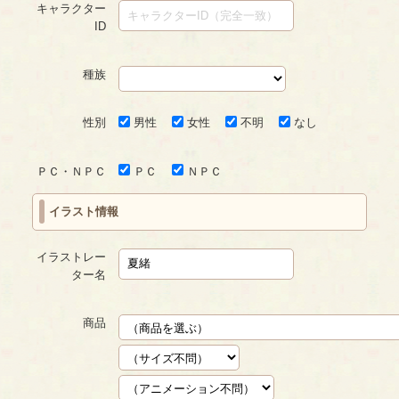
キャラクター
ID
種族
性別
男性
女性
不明
なし
ＰＣ・ＮＰＣ
ＰＣ
ＮＰＣ
イラスト情報
イラストレー
ター名
商品