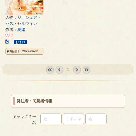
人物：
ジョシュア・
セス・セルウィン
作者：
夏緒
2
こ
おまけ
の
納品日：2022-06-04
イ
ラ
ス
1
ト
« first
‹
next ›
last »
の
prev
ペ
ー
ジ
発注者・同意者情報
キャラクター
名