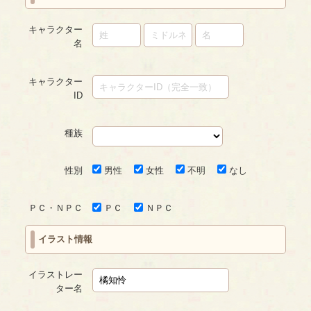
キャラクター
名
キャラクター
ID
種族
性別
男性
女性
不明
なし
ＰＣ・ＮＰＣ
ＰＣ
ＮＰＣ
イラスト情報
イラストレー
ター名