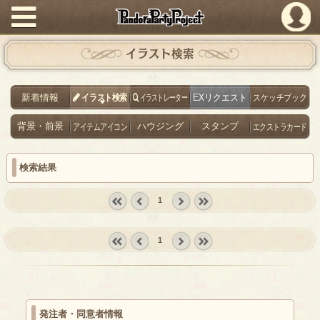
PandoraPartyProject
イラスト検索
新着情報
イラスト検索
イラストレーター
EXリクエスト
スケッチブック
背景・前景
アイテムアイコン
ハウジング
スタンプ
エクストラカード
検索結果
1
« first
‹
next ›
last »
prev
1
« first
‹
next ›
last »
prev
発注者・同意者情報