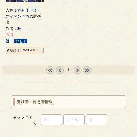
人物：
妙見子・R・
スイテングウ
の関係
者
作者：
種
3
こ
おまけ
の
納品日：2022-12-11
イ
ラ
ス
1
ト
の
« first
‹
next ›
last »
ペ
prev
ー
ジ
発注者・同意者情報
キャラクター
名