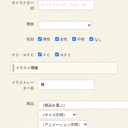
キャラクター
ID
種族
性別
男性
女性
不明
なし
ＰＣ・ＮＰＣ
ＰＣ
ＮＰＣ
イラスト情報
イラストレー
ター名
商品