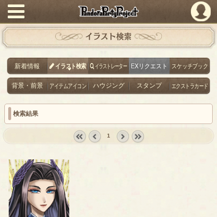
PandoraPartyProject
イラスト検索
新着情報
イラスト検索
イラストレーター
EXリクエスト
スケッチブック
背景・前景
アイテムアイコン
ハウジング
スタンプ
エクストラカード
検索結果
1
« first
‹
next ›
last »
prev