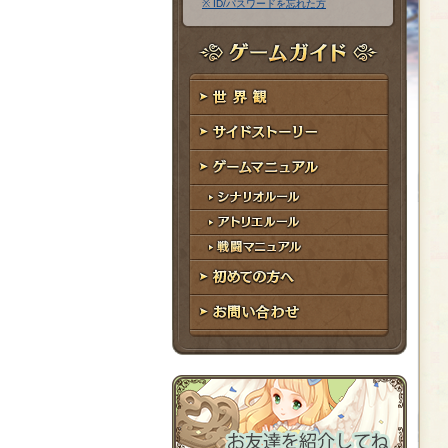
※ ID/パスワードを忘れた方
ア
ワ
ド
ー
レ
ド
ゲームガイド
ス
世界観
サイドストーリー
ゲームマニュアル
シナリオルール
アトリエルール
戦闘マニュアル
初めての方へ
お問い合わせ