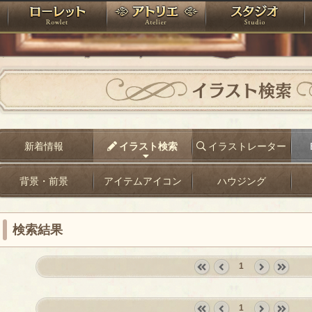
神殿
ローレット
アトリエ
raPartyProject
イラスト検索
新着情報
イラスト検索
イラストレーター
背景・前景
アイテムアイコン
ハウジング
検索結果
1
«
‹
next
last
first
prev
›
»
1