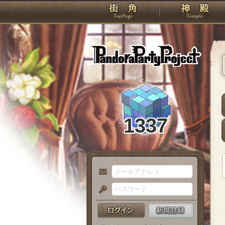
TOP
Pando
1337
メ
ー
パ
ル
ス