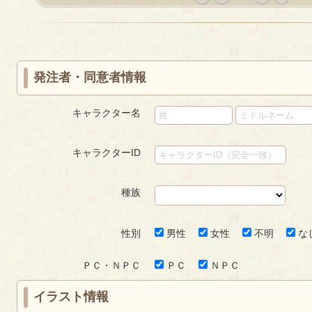
«
‹
next
last
first
prev
›
»
発注者・同意者情報
キャラクター名
キャラクターID
種族
性別
男性
女性
不明
な
ＰＣ・ＮＰＣ
ＰＣ
ＮＰＣ
イラスト情報