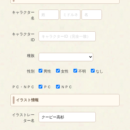
キャラクター
名
キャラクター
ID
種族
性別
男性
女性
不明
なし
ＰＣ・ＮＰＣ
ＰＣ
ＮＰＣ
イラスト情報
イラストレー
ター名