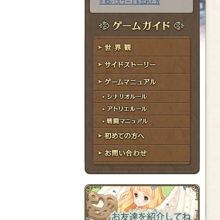
※ ID/パスワードを忘れた方
ア
ワ
ド
ー
レ
ド
ゲームガイド
ス
世界観
サイドストーリー
ゲームマニュアル
シナリオルール
アトリエルール
戦闘マニュアル
初めての方へ
お問い合わせ