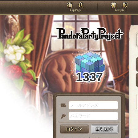
TOP
Pando
1337
メ
ー
パ
ル
ス