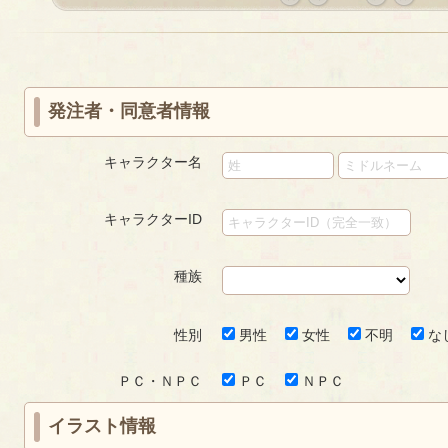
«
‹
next
last
first
prev
›
»
発注者・同意者情報
キャラクター名
キャラクターID
種族
性別
男性
女性
不明
な
ＰＣ・ＮＰＣ
ＰＣ
ＮＰＣ
イラスト情報