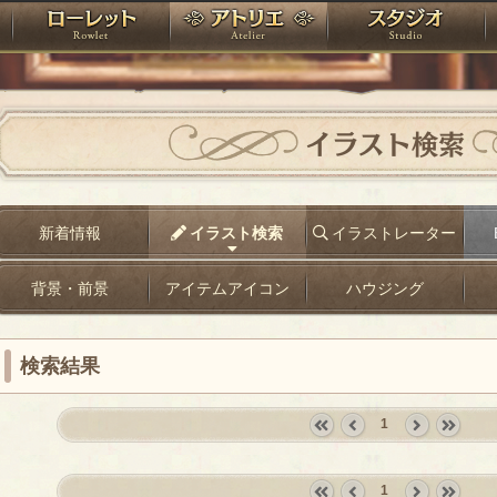
神殿
ローレット
アトリエ
raPartyProject
イラスト検索
新着情報
イラスト検索
イラストレーター
背景・前景
アイテムアイコン
ハウジング
検索結果
1
«
‹
next
last
first
prev
›
»
1