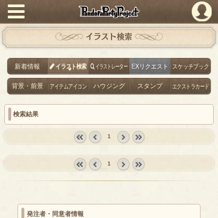
PandoraPartyProject
イラスト検索
新着情報
イラスト検索
イラストレーター
EXリクエスト
スケッチブック
背景・前景
アイテムアイコン
ハウジング
スタンプ
エクストラカード
検索結果
1
« first
‹
next ›
last »
prev
1
« first
‹
next ›
last »
prev
発注者・同意者情報