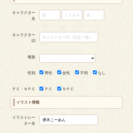
キャラクター
名
キャラクター
ID
種族
性別
男性
女性
不明
なし
ＰＣ・ＮＰＣ
ＰＣ
ＮＰＣ
イラスト情報
イラストレー
ター名