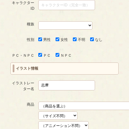
キャラクター
ID
種族
性別
男性
女性
不明
なし
ＰＣ・ＮＰＣ
ＰＣ
ＮＰＣ
イラスト情報
イラストレー
ター名
商品