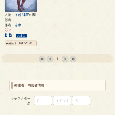
人物：
冬越 弾正
の関
係者
作者：
志摩
2
こ
おまけ
の
納品日：2022-01-31
イ
ラ
ス
1
ト
« first
‹
next ›
last »
の
prev
ペ
ー
ジ
発注者・同意者情報
キャラクター
名