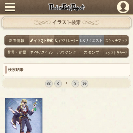
PandoraPartyProject
イラスト検索
新着情報
イラスト検索
イラストレーター
EXリクエスト
スケッチブック
背景・前景
アイテムアイコン
ハウジング
スタンプ
エクストラカード
検索結果
1
« first
‹
next ›
last »
prev