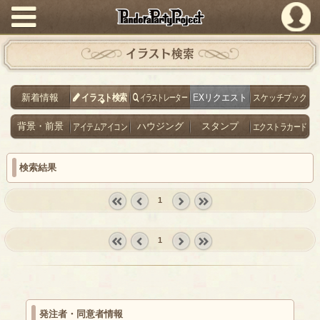
PandoraPartyProject
イラスト検索
新着情報
イラスト検索
イラストレーター
EXリクエスト
スケッチブック
背景・前景
アイテムアイコン
ハウジング
スタンプ
エクストラカード
検索結果
1
« first
‹
next ›
last »
prev
1
« first
‹
next ›
last »
prev
発注者・同意者情報