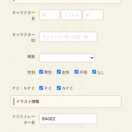
キャラクター
名
キャラクター
ID
種族
性別
男性
女性
不明
なし
ＰＣ・ＮＰＣ
ＰＣ
ＮＰＣ
イラスト情報
イラストレー
ター名