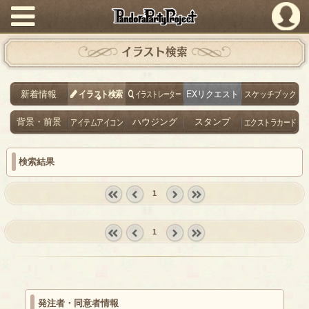
PandoraPartyProject
イラスト検索
新着情報
イラスト検索
イラストレーター
EXリクエスト
スケッチブック
背景・前景
アイテムアイコン
ハウジング
スタンプ
エクストラカード
検索結果
1
« first
‹
next ›
last »
prev
1
« first
‹
next ›
last »
prev
発注者・同意者情報