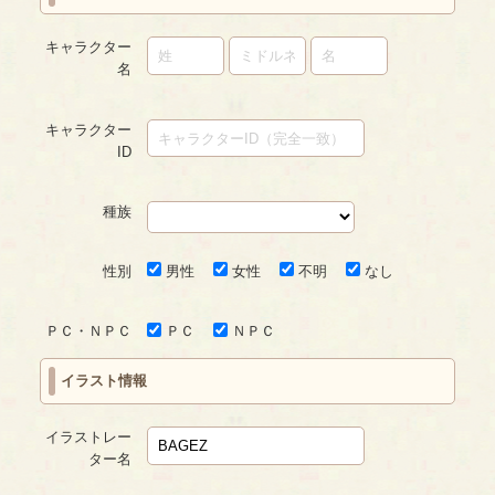
キャラクター
名
キャラクター
ID
種族
性別
男性
女性
不明
なし
ＰＣ・ＮＰＣ
ＰＣ
ＮＰＣ
イラスト情報
イラストレー
ター名