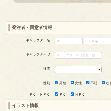
«
‹
next
last
first
prev
›
»
発注者・同意者情報
キャラクター名
キャラクターID
種族
性別
男性
女性
不明
な
ＰＣ・ＮＰＣ
ＰＣ
ＮＰＣ
イラスト情報