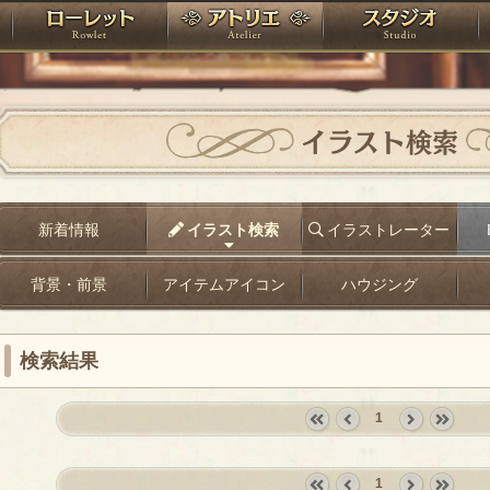
神殿
ローレット
アトリエ
raPartyProject
イラスト検索
新着情報
イラスト検索
イラストレーター
背景・前景
アイテムアイコン
ハウジング
検索結果
1
«
‹
next
last
first
prev
›
»
1