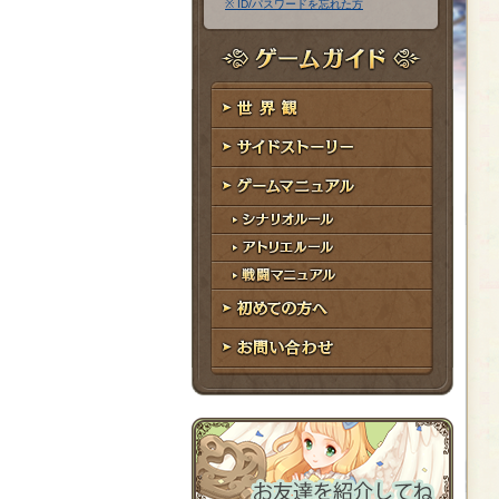
※ ID/パスワードを忘れた方
ア
ワ
ド
ー
レ
ド
ゲームガイド
ス
世界観
サイドストーリー
ゲームマニュアル
シナリオルール
アトリエルール
戦闘マニュアル
初めての方へ
お問い合わせ