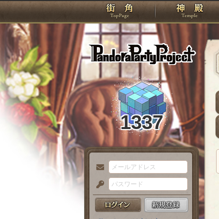
TOP
Pando
1337
メ
ー
パ
ル
ス