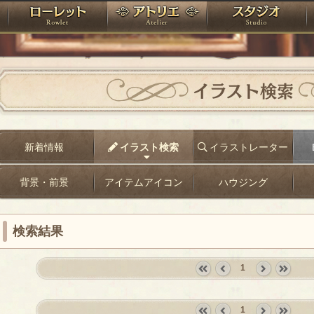
神殿
ローレット
アトリエ
raPartyProject
イラスト検索
新着情報
イラスト検索
イラストレーター
背景・前景
アイテムアイコン
ハウジング
検索結果
1
«
‹
next
last
first
prev
›
»
1