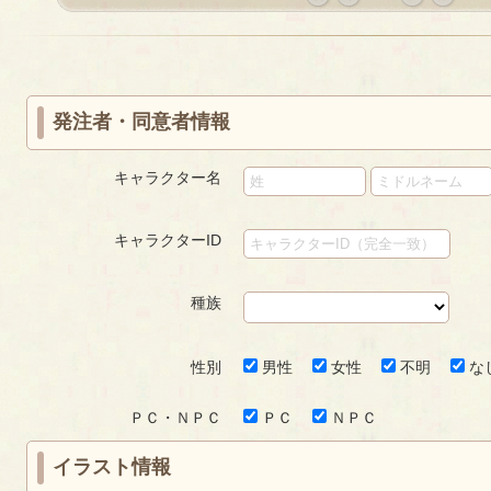
«
‹
next
last
first
prev
›
»
発注者・同意者情報
キャラクター名
キャラクターID
種族
性別
男性
女性
不明
な
ＰＣ・ＮＰＣ
ＰＣ
ＮＰＣ
イラスト情報