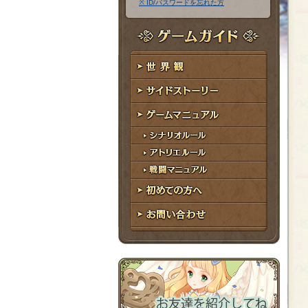
※ ID/パスワードを忘れた方
ア
ワ
ド
ー
レ
ド
ゲームガイド
ス
世界観
サイドストーリー
ゲームマニュアル
シナリオルール
アトリエルール
戦闘マニュアル
初めての方へ
お問い合わせ