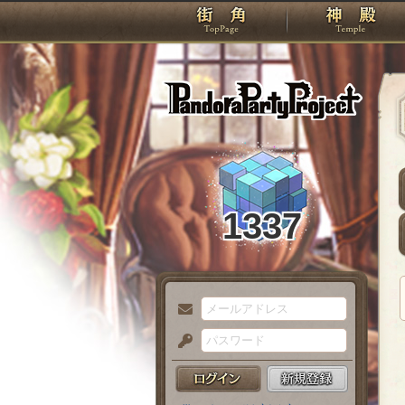
TOP
Pando
1337
メ
ー
パ
ル
ス