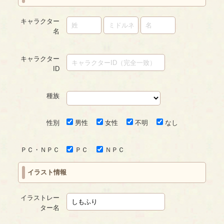
キャラクター
名
キャラクター
ID
種族
性別
男性
女性
不明
なし
ＰＣ・ＮＰＣ
ＰＣ
ＮＰＣ
イラスト情報
イラストレー
ター名