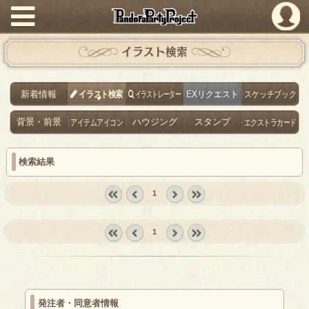
PandoraPartyProject
イラスト検索
新着情報
イラスト検索
イラストレーター
EXリクエスト
スケッチブック
背景・前景
アイテムアイコン
ハウジング
スタンプ
エクストラカード
検索結果
1
« first
‹
next ›
last »
prev
1
« first
‹
next ›
last »
prev
発注者・同意者情報