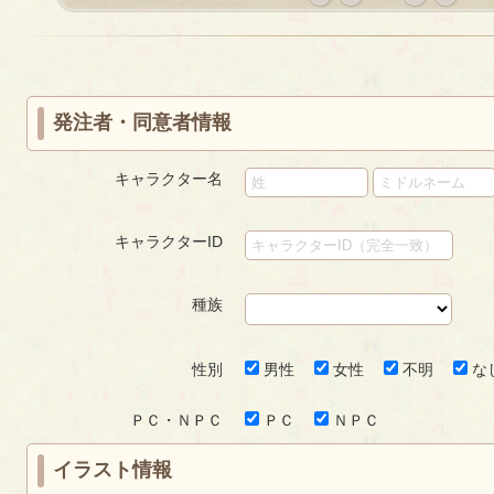
«
‹
next
last
first
prev
›
»
発注者・同意者情報
キャラクター名
キャラクターID
種族
性別
男性
女性
不明
な
ＰＣ・ＮＰＣ
ＰＣ
ＮＰＣ
イラスト情報