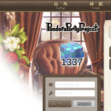
TOP
Pando
1337
メ
ー
パ
ル
ス