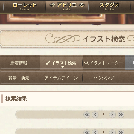
神殿
ローレット
アトリエ
raPartyProject
イラスト検索
新着情報
イラスト検索
イラストレーター
背景・前景
アイテムアイコン
ハウジング
検索結果
1
«
‹
next
last
first
prev
›
»
1