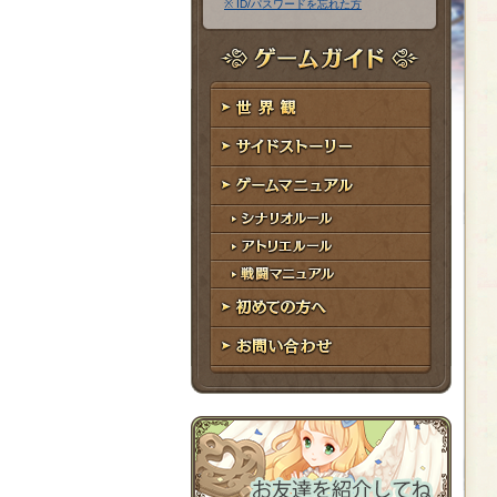
※ ID/パスワードを忘れた方
ア
ワ
ド
ー
レ
ド
ゲームガイド
ス
世界観
サイドストーリー
ゲームマニュアル
シナリオルール
アトリエルール
戦闘マニュアル
初めての方へ
お問い合わせ