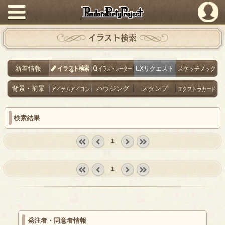
PandoraPartyProject
イラスト検索
新着情報
イラスト検索
イラストレーター
EXリクエスト
スケッチブック
背景・前景
アイテムアイコン
ハウジング
スタンプ
エクストラカード
検索結果
1
« first
‹
next ›
last »
prev
1
« first
‹
next ›
last »
prev
発注者・同意者情報