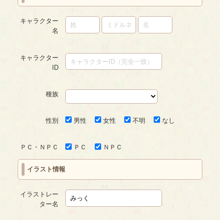
キャラクター
名
キャラクター
ID
種族
性別
男性
女性
不明
なし
ＰＣ・ＮＰＣ
ＰＣ
ＮＰＣ
イラスト情報
イラストレー
ター名