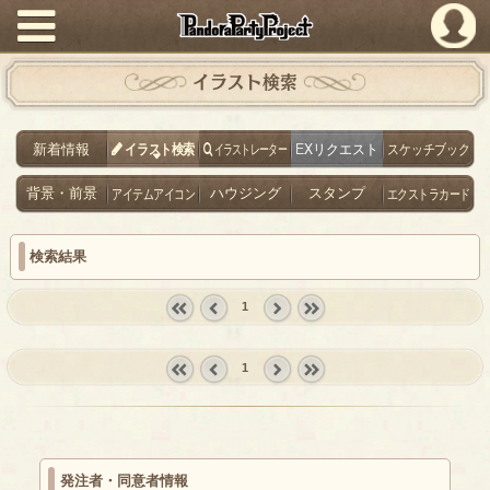
PandoraPartyProject
イラスト検索
新着情報
イラスト検索
イラストレーター
EXリクエスト
スケッチブック
背景・前景
アイテムアイコン
ハウジング
スタンプ
エクストラカード
検索結果
1
« first
‹
next ›
last »
prev
1
« first
‹
next ›
last »
prev
発注者・同意者情報