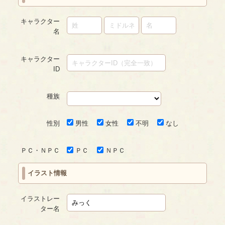
キャラクター
名
キャラクター
ID
種族
性別
男性
女性
不明
なし
ＰＣ・ＮＰＣ
ＰＣ
ＮＰＣ
イラスト情報
イラストレー
ター名