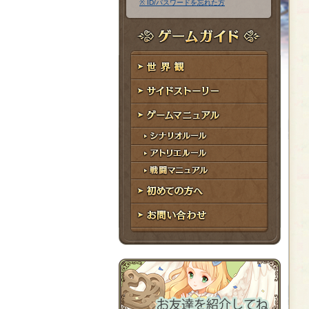
※ ID/パスワードを忘れた方
ア
ワ
ド
ー
レ
ド
ゲームガイド
ス
世界観
サイドストーリー
ゲームマニュアル
シナリオルール
アトリエルール
戦闘マニュアル
初めての方へ
お問い合わせ