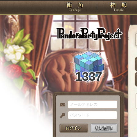
TOP
Pando
1337
メ
ー
パ
ル
ス