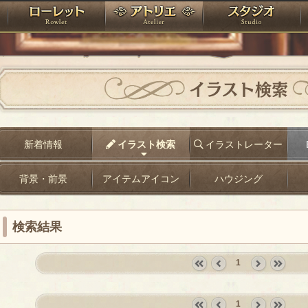
神殿
ローレット
アトリエ
raPartyProject
イラスト検索
新着情報
イラスト検索
イラストレーター
背景・前景
アイテムアイコン
ハウジング
検索結果
1
«
‹
next
last
first
prev
›
»
1