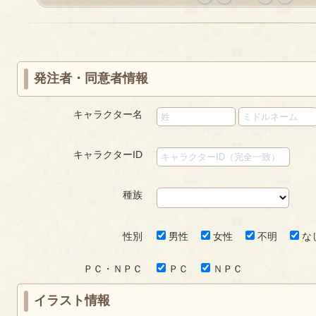
«
‹
next
last
first
prev
›
»
発注者・同意者情報
キャラクター名
キャラクターID
種族
性別
男性
女性
不明
な
ＰＣ・ＮＰＣ
ＰＣ
ＮＰＣ
イラスト情報