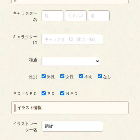
キャラクター
名
キャラクター
ID
種族
性別
男性
女性
不明
なし
ＰＣ・ＮＰＣ
ＰＣ
ＮＰＣ
イラスト情報
イラストレー
ター名