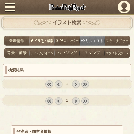
PandoraPartyProject
イラスト検索
新着情報
イラスト検索
イラストレーター
EXリクエスト
スケッチブック
背景・前景
アイテムアイコン
ハウジング
スタンプ
エクストラカード
検索結果
1
« first
‹
next ›
last »
prev
1
« first
‹
next ›
last »
prev
発注者・同意者情報