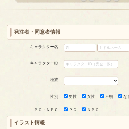
«
‹
next
last
first
prev
›
»
発注者・同意者情報
キャラクター名
キャラクターID
種族
性別
男性
女性
不明
な
ＰＣ・ＮＰＣ
ＰＣ
ＮＰＣ
イラスト情報