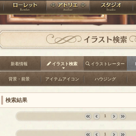
神殿
ローレット
アトリエ
raPartyProject
イラスト検索
新着情報
イラスト検索
イラストレーター
背景・前景
アイテムアイコン
ハウジング
検索結果
1
«
‹
next
last
first
prev
›
»
1