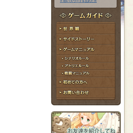
※ ID/パスワードを忘れた方
ア
ワ
ド
ー
レ
ド
ゲームガイド
ス
世界観
サイドストーリー
ゲームマニュアル
シナリオルール
アトリエルール
戦闘マニュアル
初めての方へ
お問い合わせ