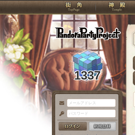
TOP
Pando
1337
メ
ー
パ
ル
ス