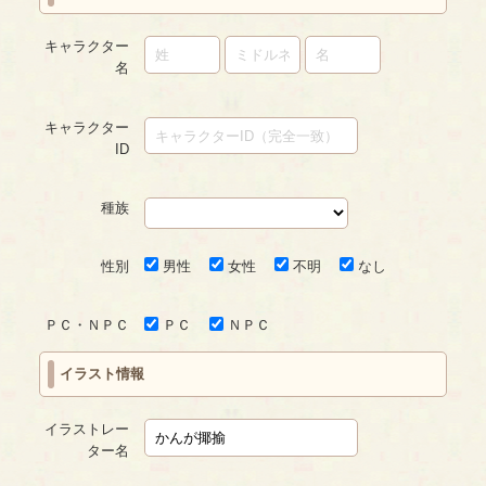
キャラクター
名
キャラクター
ID
種族
性別
男性
女性
不明
なし
ＰＣ・ＮＰＣ
ＰＣ
ＮＰＣ
イラスト情報
イラストレー
ター名