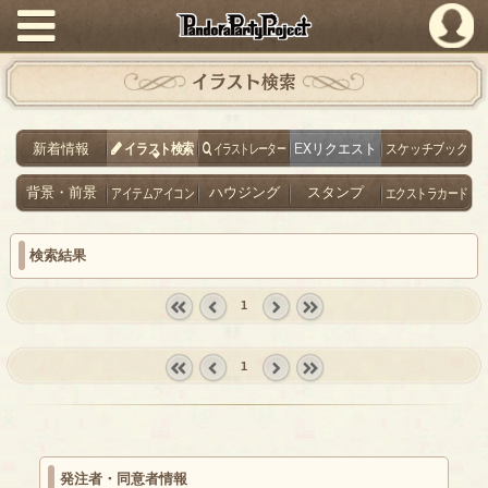
PandoraPartyProject
イラスト検索
新着情報
イラスト検索
イラストレーター
EXリクエスト
スケッチブック
背景・前景
アイテムアイコン
ハウジング
スタンプ
エクストラカード
検索結果
1
« first
‹
next ›
last »
prev
1
« first
‹
next ›
last »
prev
発注者・同意者情報