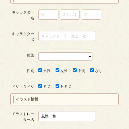
キャラクター
名
キャラクター
ID
種族
性別
男性
女性
不明
なし
ＰＣ・ＮＰＣ
ＰＣ
ＮＰＣ
イラスト情報
イラストレー
ター名