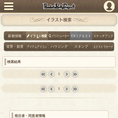
PandoraPartyProject
イラスト検索
新着情報
イラスト検索
イラストレーター
EXリクエスト
スケッチブック
背景・前景
アイテムアイコン
ハウジング
スタンプ
エクストラカード
検索結果
1
« first
‹
next ›
last »
prev
1
« first
‹
next ›
last »
prev
発注者・同意者情報