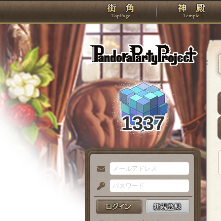
TOP
Pando
1337
メ
ー
パ
ル
ス