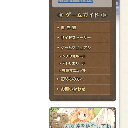
※ ID/パスワードを忘れた方
ア
ワ
ド
ー
レ
ド
ゲームガイド
ス
世界観
サイドストーリー
ゲームマニュアル
シナリオルール
アトリエルール
戦闘マニュアル
初めての方へ
お問い合わせ