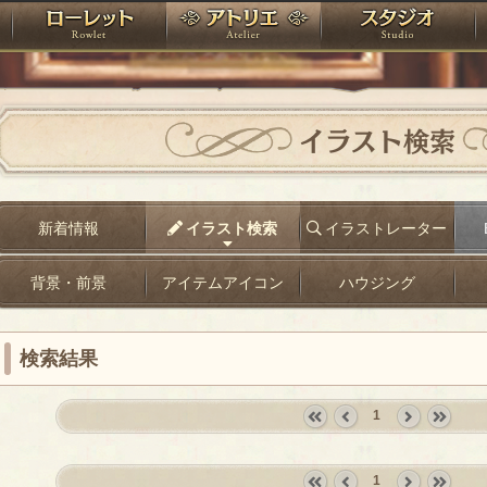
神殿
ローレット
アトリエ
raPartyProject
イラスト検索
新着情報
イラスト検索
イラストレーター
背景・前景
アイテムアイコン
ハウジング
検索結果
1
«
‹
next
last
first
prev
›
»
1