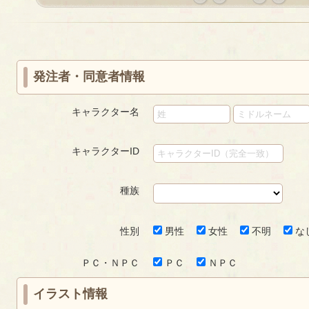
«
‹
next
last
first
prev
›
»
発注者・同意者情報
キャラクター名
キャラクターID
種族
性別
男性
女性
不明
な
ＰＣ・ＮＰＣ
ＰＣ
ＮＰＣ
イラスト情報