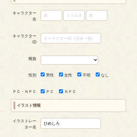
キャラクター
名
キャラクター
ID
種族
性別
男性
女性
不明
なし
ＰＣ・ＮＰＣ
ＰＣ
ＮＰＣ
イラスト情報
イラストレー
ター名