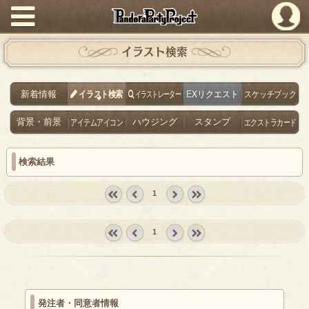
PandoraPartyProject
イラスト検索
新着情報
イラスト検索
イラストレーター
EXリクエスト
スケッチブック
背景・前景
アイテムアイコン
ハウジング
スタンプ
エクストラカード
検索結果
1
« first
‹
next ›
last »
prev
1
« first
‹
next ›
last »
prev
発注者・同意者情報